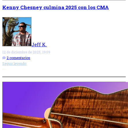
Kenny Chesney culmina 2025 con los CMA
Jeff K.
12 de diciembre de 2025, 19:09
2 comentarios
Seguir leyendo
Más opciones