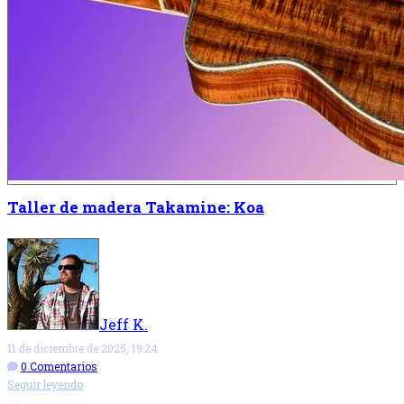
Taller de madera Takamine: Koa
Jeff K.
11 de diciembre de 2025, 19:24
0 Comentarios
Seguir leyendo
Más opciones