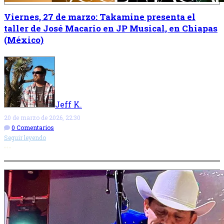
Viernes, 27 de marzo: Takamine presenta el
taller de José Macario en JP Musical, en Chiapas
(México)
Jeff K.
20 de marzo de 2026, 22:30
0 Comentarios
Seguir leyendo
Más opciones