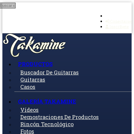
Buscar en
Ir al contenido principal
Conectarse
Inscríbete
PRODUCTOS
Buscador De Guitarras
Guitarras
Casos
GALERÍA TAKAMINE
Vídeos
Demostraciones De Productos
Rincón Tecnológico
Fotos