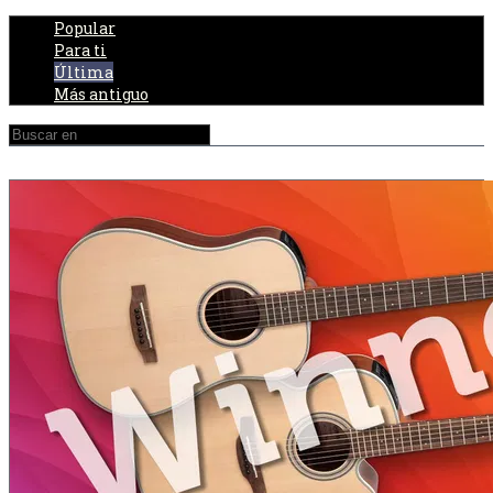
Popular
Para ti
Última
Más antiguo