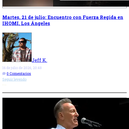
Martes, 21 de julio: Encuentro con Fuerza Regida en
IHOMI, Los Ángeles
Jeff K.
16 de julio de 2026, 20:48
0 Comentarios
Seguir leyendo
Más opciones