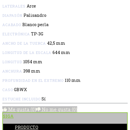
Arce
LATERALES
Palisandro
DIAPASÓN
Blanco perla
ACABADO
TP-3G
ELECTRÓNICA
42,5 mm
ANCHO DE LA TUERCA
644 mm
LONGITUD DE LA ESCALA
1054 mm
LONGITUD
398 mm
ANCHURA
110 mm
PROFUNDIDAD EN EL EXTREMO
GBWX
CASO
Sí
ESTUCHE INCLUIDO
Me gusta
(0)
No me gusta
(0)
SIGA
PRODUCTO