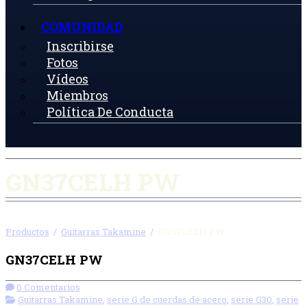
COMUNIDAD
Inscribirse
Fotos
Vídeos
Miembros
Política De Conducta
GN37CELH PW
Productos
/
Guitarras Takamine
/
GN37CELH PW
GN37CELH PW
0 Comentarios
Guitarras Takamine
,
serie G de cuerdas de acero
,
serie G30
,
serie