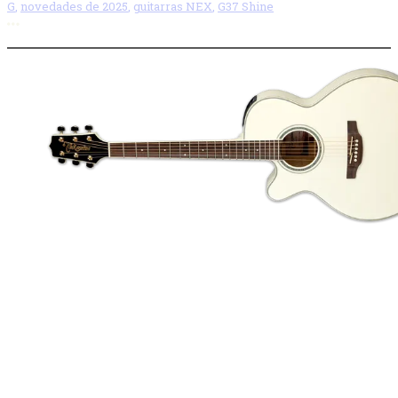
G
,
novedades de 2025
,
guitarras NEX
,
G37 Shine
Más opciones