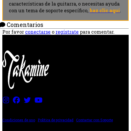
características de la guitarra, o necesitas ayuda
con un tema de soporte específico,
haz clic aquí
.
Comentarios
Por favor
conectarse
o
regístrate
para comentar.
PRECIOS Y ESPECIFICACIONES SUJETOS A CAMBIOS
Condiciones de uso
|
Política de privacidad
|
Contactar con Soporte
©2024 The ESP Guitar Company, 5433 West San Fernando Rd, Los Angeles,