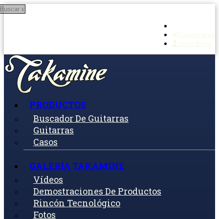
Buscar en
Ir al contenido principal
Conectarse
Inscríbete
PRODUCTOS
Buscador De Guitarras
Guitarras
Casos
GALERÍA TAKAMINE
Vídeos
Demostraciones De Productos
Rincón Tecnológico
Fotos